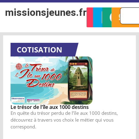
missionsjeunes.fr
SUPPORTS
RESSO
CO
JEUX
PLAQUETT
EN L
&
COTISATION
Le trésor de l'île aux 1000 destins
En quête du trésor perdu de l’île aux 1000 destins,
découvrez à travers vos choix le métier qui vous
correspond.